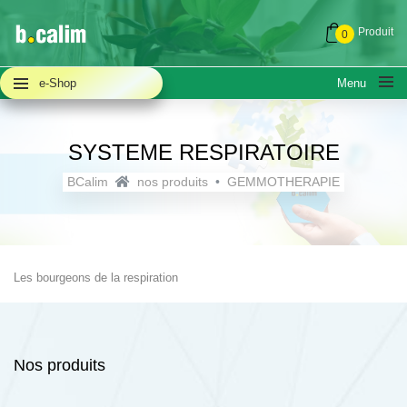
Produit
0
e-Shop
Menu
SYSTEME RESPIRATOIRE
BCalim
nos produits
GEMMOTHERAPIE
A PROPOS
QUESTIONS FRÉQUENTES (FAQ)
Les bourgeons de la respiration
ACTUALITÉS
Nos produits
NOUS CONTACTER