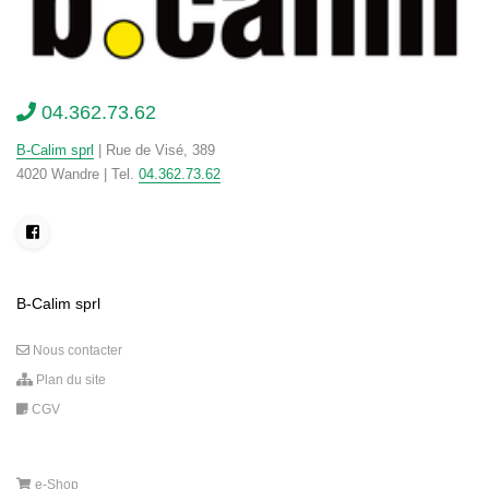
04.362.73.62
B-Calim sprl
| Rue de Visé, 389
4020 Wandre | Tel.
04.362.73.62
B-Calim sprl
Nous contacter
Plan du site
CGV
e-Shop