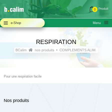
Produit
0
e-Shop
Menu
RESPIRATION
BCalim
nos produits
COMPLEMENTS ALIM.
A PROPOS
QUESTIONS FRÉQUENTES (FAQ)
Pour une respiration facile
ACTUALITÉS
Nos produits
NOUS CONTACTER