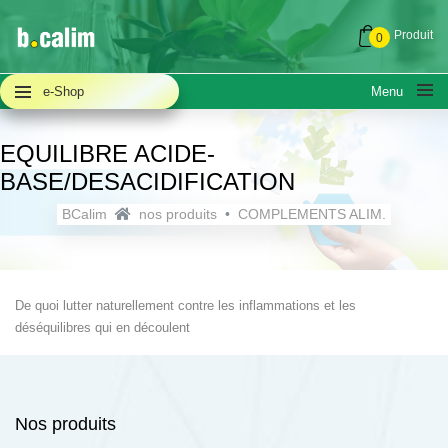
Produit
0
e-Shop
Menu
EQUILIBRE ACIDE-
BASE/DESACIDIFICATION
BCalim
nos produits
COMPLEMENTS ALIM.
A PROPOS
QUESTIONS FRÉQUENTES (FAQ)
De quoi lutter naturellement contre les inflammations et les
déséquilibres qui en découlent
ACTUALITÉS
NOUS CONTACTER
Nos produits