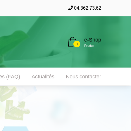
04.362.73.62
e-Shop
0
Produit
tes (FAQ)
Actualités
Nous contacter