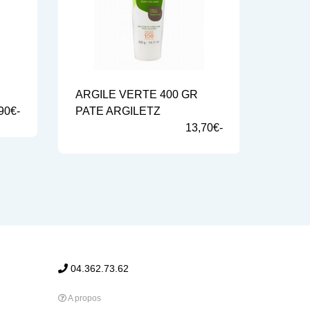
ARGILE VERTE 400 GR
SPRA
90€-
PATE ARGILETZ
PROP
13,70€-
04.362.73.62
A propos