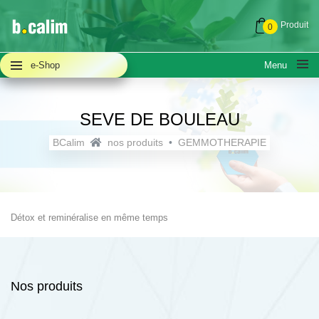
Produit
0
e-Shop
Menu
SEVE DE BOULEAU
BCalim
nos produits
GEMMOTHERAPIE
A PROPOS
QUESTIONS FRÉQUENTES (FAQ)
Détox et reminéralise en même temps
ACTUALITÉS
Nos produits
NOUS CONTACTER