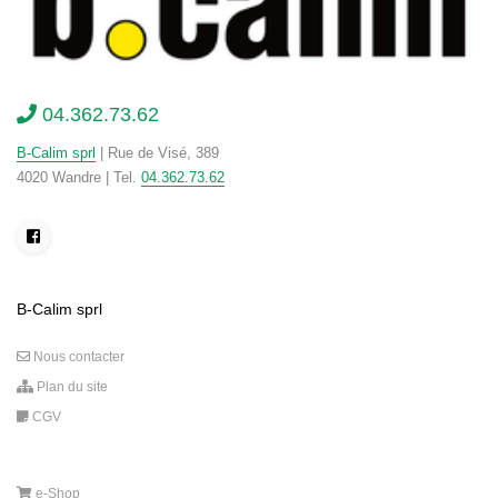
04.362.73.62
B-Calim sprl
| Rue de Visé, 389
4020 Wandre | Tel.
04.362.73.62
B-Calim sprl
Nous contacter
Plan du site
CGV
e-Shop