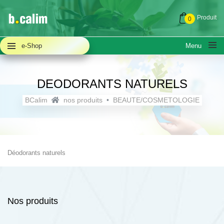
Produit
0
e-Shop
Menu
DEODORANTS NATURELS
BCalim
nos produits
BEAUTE/COSMETOLOGIE
A PROPOS
QUESTIONS FRÉQUENTES (FAQ)
Déodorants naturels
ACTUALITÉS
Nos produits
NOUS CONTACTER