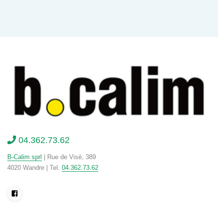
04.362.73.62
B-Calim sprl
| Rue de Visé, 389
4020 Wandre | Tel.
04.362.73.62