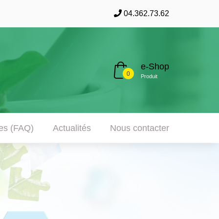
04.362.73.62
e-Shop
0
Produit
tes (FAQ)
Actualités
Nous contacter