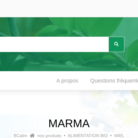
A propos
Questions fréquen
MARMA
BCalim
nos produits
ALIMENTATION BIO
MIEL